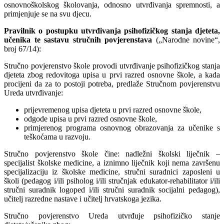
osnovnoškolskog školovanja, odnosno utvrđivanja spremnosti, a
primjenjuje se na svu djecu.
Pravilnik o postupku utvrđivanja psihofizičkog stanja djeteta,
učenika te sastavu stručnih povjerenstava
(„Narodne novine“,
broj 67/14):
Stručno povjerenstvo škole provodi utvrđivanje psihofizičkog stanja
djeteta zbog redovitoga upisa u prvi razred osnovne škole, a kada
procijeni da za to postoji potreba, predlaže Stručnom povjerenstvu
Ureda utvrđivanje:
prijevremenog upisa djeteta u prvi razred osnovne škole,
odgode upisa u prvi razred osnovne škole,
primjerenog programa osnovnog obrazovanja za učenike s
teškoćama u razvoju.
Stručno povjerenstvo škole čine: nadležni školski liječnik –
specijalist školske medicine, a iznimno liječnik koji nema završenu
specijalizaciju iz školske medicine, stručni suradnici zaposleni u
školi (pedagog i/ili psiholog i/ili stručnjak edukator-rehabilitator i/ili
stručni suradnik logoped i/ili stručni suradnik socijalni pedagog),
učitelj razredne nastave i učitelj hrvatskoga jezika.
Stručno povjerenstvo Ureda utvrđuje psihofizičko stanje