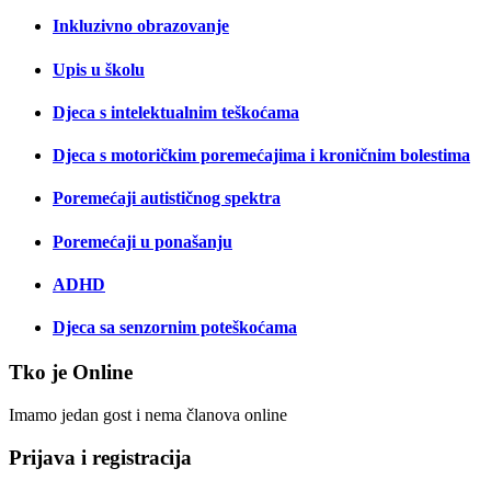
Inkluzivno obrazovanje
Upis u školu
Djeca s intelektualnim teškoćama
Djeca s motoričkim poremećajima i kroničnim bolestima
Poremećaji autističnog spektra
Poremećaji u ponašanju
ADHD
Djeca sa senzornim poteškoćama
Tko je Online
Imamo jedan gost i nema članova online
Prijava i registracija