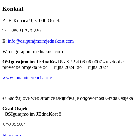
Kontakt
A: F. Kuhača 9, 31000 Osijek
T: +385 31 229 229
E:
info@osigurajmoimjednakost.com
W: osigurajmoimjednakost.com
OSIgurajmo im JEdnaKost 8
- SF.2.4.06.06.0007 - razdoblje
provedbe projekta je od 1. rujna 2024. do 1. rujna 2027.
www.ranaintervencija.org
© Sadržaj ove web stranice isključiva je odgovornost Grada Osijeka
Grad Osijek
"
OSI
gurajmo im
JE
dna
K
ost 8"
Idi na vrh