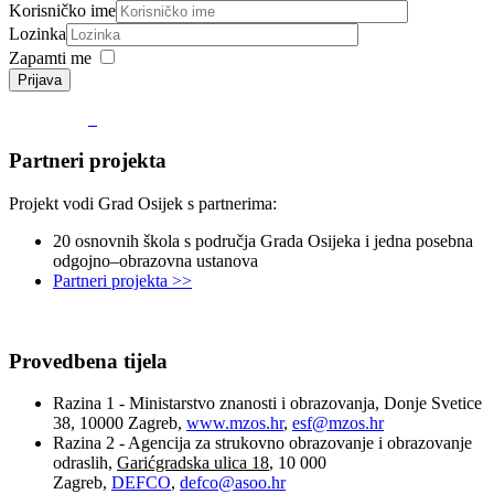
Korisničko ime
Lozinka
Zapamti me
Prijava
Partneri projekta
Projekt vodi Grad Osijek s partnerima:
20 osnovnih škola s područja Grada Osijeka i jedna posebna
odgojno–obrazovna ustanova
Partneri projekta >>
Provedbena tijela
Razina 1 - Ministarstvo znanosti i obrazovanja, Donje Svetice
38, 10000 Zagreb,
www.mzos.hr
,
esf@mzos.hr
Razina 2 - Agencija za strukovno obrazovanje i obrazovanje
odraslih,
Garićgradska ulica 18
, 10 000
Zagreb,
DEFCO
,
defco@asoo.hr