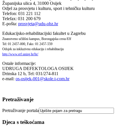
Županijska ulica 4, 31000 Osijek
Odjel za prosvjetu i kulturu, sport i tehničku kulturu
Telefon: 031 221 112
Telefax: 031 200 679
E-pošta:
prosvjeta@udu-obz.hr
Edukacijsko-rehabilitacijski fakultet u Zagrebu
Znanstveno učilišni kampus, Borongajska cesta 83f
Tel: 01 2457-000, Faks: 01 2457-559
Odsjek za inkluzivnu edukaciju i rehabilitaciju
http://www.erf.unizg.hr/hr/
Ostale informacije:
UDRUGA DEFEKTOLOGA OSIJEK
Drinska 12 b, Tel: 031/274-811
e-mail:
os-osijek-001@skole.t-com.hr
Pretraživanje
Pretraživanje portala
Djeca s teškoćama