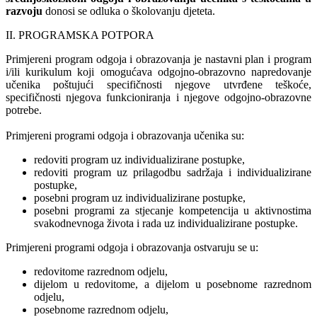
razvoju
donosi se odluka o školovanju djeteta.
II. PROGRAMSKA POTPORA
Primjereni program odgoja i obrazovanja je nastavni plan i program
i/ili kurikulum koji omogućava odgojno-obrazovno napredovanje
učenika poštujući specifičnosti njegove utvrđene teškoće,
specifičnosti njegova funkcioniranja i njegove odgojno-obrazovne
potrebe.
Primjereni programi odgoja i obrazovanja učenika su:
redoviti program uz individualizirane postupke,
redoviti program uz prilagodbu sadržaja i individualizirane
postupke,
posebni program uz individualizirane postupke,
posebni programi za stjecanje kompetencija u aktivnostima
svakodnevnoga života i rada uz individualizirane postupke.
Primjereni programi odgoja i obrazovanja ostvaruju se u:
redovitome razrednom odjelu,
dijelom u redovitome, a dijelom u posebnome razrednom
odjelu,
posebnome razrednom odjelu,