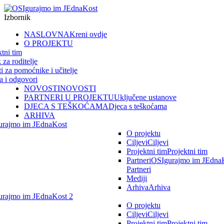
Izbornik
NASLOVNA
Kreni ovdje
O PROJEKTU
ktni tim
 za roditelje
ti za pomoćnike i učitelje
ja i odgovori
NOVOSTI
NOVOSTI
PARTNERI U PROJEKTU
Uključene ustanove
DJECA S TEŠKOĆAMA
Djeca s teškoćama
ARHIVA
urajmo im JEdnaKost
O projektu
Ciljevi
Ciljevi
Projektni tim
Projektni tim
Partneri
OSIgurajmo im JEdnaK
Partneri
Mediji
Arhiva
Arhiva
rajmo im JEdnaKost 2
O projektu
Ciljevi
Ciljevi
Projektni tim
Projektni tim