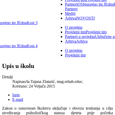
Partneri
OSIgurajmo im JEdnaK
Partneri
Mediji
Arhiva
NOVOSTI
rajmo im JEdnaKost 3
O projektu
Projektni tim
Projektni tim
Partneri u projektu
Uključene u
Arhiva
Arhiva
rajmo im JEdnaKost 4
O projektu
Projektni tim
Upis u školu
Detalji
Napisao/la
Tajana Zlatarić, mag.rehab.educ.
Kreirano: 24 Veljača 2015
Ispis
E-mail
Zakon o osnovnom školstvu uključuje i obvezu testiranja u cilju
utvrđivanja psihofizičkog statusa djeteta prije početka