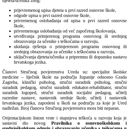
djeteta/učenika zbog:
prijevremenog upisa djeteta u prvi razred osnovne škole,
odgode upisa u prvi razred osnovne škole,
privremenog oslobađanja od upisa u prvi razred osnovne
škole,
privremenoga oslobađanja od već započetog školovanja,
utvrđivanja primjerenog programa osnovnog ili srednjeg
obrazovanja za učenike s teškoćama u razvoju,
ukidanja rješenja o primjerenom programu osnovnog ili
srednjeg obrazovanja za učenike s teškoćama u razvoju,
uključivanja djeteta/učenika u pripremnu ili dopunsku nastavu
hrvatskoga jezika.
Članovi Stručnog povjerenstva Ureda su: specijalist školske
medicine – liječnik škole na području županije odnosno Grada
Zagreba, klinički psiholog, stručni suradnik psiholog, stručni
suradnik pedagog, stručni suradnik edukator-rehabilitator, stručni
suradnik logoped, stručni suradnik socijalni pedagog, učitelj
razredne nastave, nastavnik srednje škole, učitelj i nastavnik
hrvatskoga jezika, zaposleni u školi na području za koje je Ured
nadležan. Broj članova Stručnog povjerenstva mora biti neparan.
Orijentacijskom listom vrste i stupnjeva teškoća u razvoju koja je
sastavni dio novog
Pravilnika o osnovnoškolskom i
srednjoškolskom odgoju i obrazovanju učenika s teškoćama u