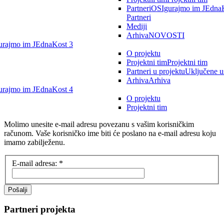
Partneri
OSIgurajmo im JEdnaK
Partneri
Mediji
Arhiva
NOVOSTI
rajmo im JEdnaKost 3
O projektu
Projektni tim
Projektni tim
Partneri u projektu
Uključene u
Arhiva
Arhiva
rajmo im JEdnaKost 4
O projektu
Projektni tim
Molimo unesite e-mail adresu povezanu s vašim korisničkim
računom. Vaše korisničko ime biti će poslano na e-mail adresu koju
imamo zabilježenu.
E-mail adresa:
*
Pošalji
Partneri projekta