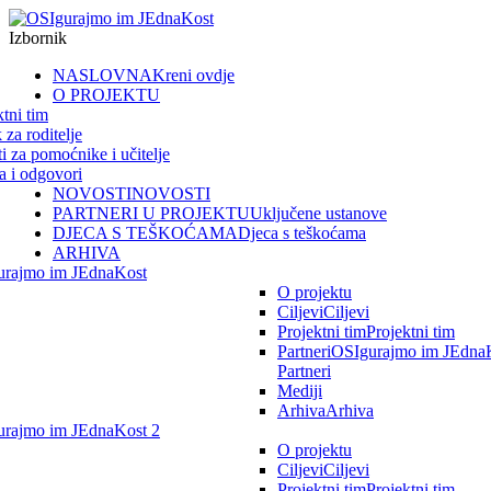
Izbornik
NASLOVNA
Kreni ovdje
O PROJEKTU
ktni tim
 za roditelje
ti za pomoćnike i učitelje
ja i odgovori
NOVOSTI
NOVOSTI
PARTNERI U PROJEKTU
Uključene ustanove
DJECA S TEŠKOĆAMA
Djeca s teškoćama
ARHIVA
urajmo im JEdnaKost
O projektu
Ciljevi
Ciljevi
Projektni tim
Projektni tim
Partneri
OSIgurajmo im JEdnaK
Partneri
Mediji
Arhiva
Arhiva
rajmo im JEdnaKost 2
O projektu
Ciljevi
Ciljevi
Projektni tim
Projektni tim