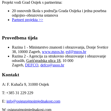
Projekt vodi Grad Osijek s partnerima:
20 osnovnih škola s područja Grada Osijeka i jedna posebna
odgojno–obrazovna ustanova
Partneri projekta >>
Provedbena tijela
Razina 1 - Ministarstvo znanosti i obrazovanja, Donje Svetice
38, 10000 Zagreb,
www.mzos.hr
,
esf@mzos.hr
Razina 2 - Agencija za strukovno obrazovanje i obrazovanje
odraslih,
Garićgradska ulica 18
, 10 000
Zagreb,
DEFCO
,
defco@asoo.hr
Kontakt
A: F. Kuhača 9, 31000 Osijek
T: +385 31 229 229
E:
info@osigurajmoimjednakost.com
W: osigurajmoimjednakost.com