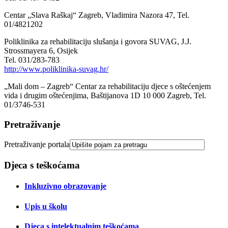
Centar „Slava Raškaj“ Zagreb, Vladimira Nazora 47, Tel.
01/4821202
Poliklinika za rehabilitaciju slušanja i govora SUVAG, J.J.
Strossmayera 6, Osijek
Tel. 031/283-783
http://www.poliklinika-suvag.hr/
„Mali dom – Zagreb“ Centar za rehabilitaciju djece s oštećenjem
vida i drugim oštećenjima, Baštijanova 1D 10 000 Zagreb, Tel.
01/3746-531
Pretraživanje
Pretraživanje portala
Djeca s teškoćama
Inkluzivno obrazovanje
Upis u školu
Djeca s intelektualnim teškoćama