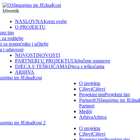
Izbornik
NASLOVNA
Kreni ovdje
O PROJEKTU
ktni tim
 za roditelje
ti za pomoćnike i učitelje
ja i odgovori
NOVOSTI
NOVOSTI
PARTNERI U PROJEKTU
Uključene ustanove
DJECA S TEŠKOĆAMA
Djeca s teškoćama
ARHIVA
urajmo im JEdnaKost
O projektu
Ciljevi
Ciljevi
Projektni tim
Projektni tim
Partneri
OSIgurajmo im JEdnaK
Partneri
Mediji
Arhiva
Arhiva
rajmo im JEdnaKost 2
O projektu
Ciljevi
Ciljevi
Projektni tim
Projektni tim