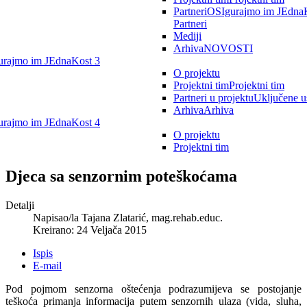
Partneri
OSIgurajmo im JEdnaK
Partneri
Mediji
Arhiva
NOVOSTI
rajmo im JEdnaKost 3
O projektu
Projektni tim
Projektni tim
Partneri u projektu
Uključene u
Arhiva
Arhiva
rajmo im JEdnaKost 4
O projektu
Projektni tim
Djeca sa senzornim poteškoćama
Detalji
Napisao/la
Tajana Zlatarić, mag.rehab.educ.
Kreirano: 24 Veljača 2015
Ispis
E-mail
Pod pojmom senzorna oštećenja podrazumijeva se postojanje
teškoća primanja informacija putem senzornih ulaza (vida, sluha,