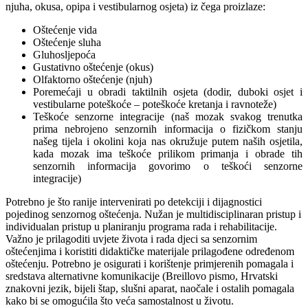
njuha, okusa, opipa i vestibularnog osjeta) iz čega proizlaze:
Oštećenje vida
Oštećenje sluha
Gluhosljepoća
Gustativno oštećenje (okus)
Olfaktorno oštećenje (njuh)
Poremećaji u obradi taktilnih osjeta (dodir, duboki osjet i
vestibularne poteškoće – poteškoće kretanja i ravnoteže)
Teškoće senzorne integracije (naš mozak svakog trenutka
prima nebrojeno senzornih informacija o fizičkom stanju
našeg tijela i okolini koja nas okružuje putem naših osjetila,
kada mozak ima teškoće prilikom primanja i obrade tih
senzornih informacija govorimo o teškoći senzorne
integracije)
Potrebno je što ranije intervenirati po detekciji i dijagnostici
pojedinog senzornog oštećenja. Nužan je multidisciplinaran pristup i
individualan pristup u planiranju programa rada i rehabilitacije.
Važno je prilagoditi uvjete života i rada djeci sa senzornim
oštećenjima i koristiti didaktičke materijale prilagođene određenom
oštećenju. Potrebno je osigurati i korištenje primjerenih pomagala i
sredstava alternativne komunikacije (Breillovo pismo, Hrvatski
znakovni jezik, bijeli štap, slušni aparat, naočale i ostalih pomagala
kako bi se omogućila što veća samostalnost u životu.