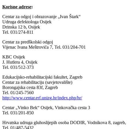
Korisne adrese
:
Centar za odgoj i obrazovanje „Ivan Štark“
Udruga defektologa Osijek
Drinska 12 b, Osijek
Tel. 031/274-811
Centar za predškolski odgoj
Vijenac Ivana Meštrovića 7, Tel. 031/204-701
KBC Osijek
J. Hutlera 4, Osijek
Tel. 031/512-373
Edukacijsko-rehabilitacijski fakultet, Zagreb
Centar za rehabilitaciju (savjetovalište)
Borongajska cesta 83f, Zagreb
Tel. 01/245-7560
http://www.centar.erf.unizg.hr/index.php/hr/
Centar „Vinko Bek“ Osijek, Vinkovačka cesta 3
Tel. 031/201-850
Hrvatska udruga gluhoslijepih osoba DODIR, Vodnikova 8, zagreb,
Tel. 01/487-5432