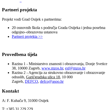
Partneri projekta
Projekt vodi Grad Osijek s partnerima:
20 osnovnih škola s područja Grada Osijeka i jedna posebna
odgojno–obrazovna ustanova
Partneri projekta >>
Provedbena tijela
Razina 1 - Ministarstvo znanosti i obrazovanja, Donje Svetice
38, 10000 Zagreb,
www.mzos.hr
,
esf@mzos.hr
Razina 2 - Agencija za strukovno obrazovanje i obrazovanje
odraslih,
Garićgradska ulica 18
, 10 000
Zagreb,
DEFCO
,
defco@asoo.hr
Kontakt
A: F. Kuhača 9, 31000 Osijek
T: +385 31 229 229