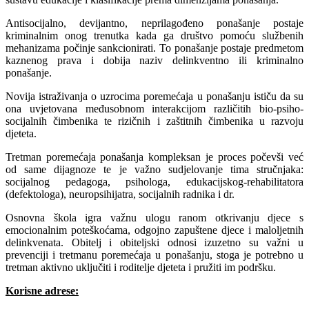
Antisocijalno, devijantno, neprilagođeno ponašanje postaje
kriminalnim onog trenutka kada ga društvo pomoću službenih
mehanizama počinje sankcionirati. To ponašanje postaje predmetom
kaznenog prava i dobija naziv delinkventno ili kriminalno
ponašanje.
Novija istraživanja o uzrocima poremećaja u ponašanju ističu da su
ona uvjetovana međusobnom interakcijom različitih bio-psiho-
socijalnih čimbenika te rizičnih i zaštitnih čimbenika u razvoju
djeteta.
Tretman poremećaja ponašanja kompleksan je proces počevši već
od same dijagnoze te je važno sudjelovanje tima stručnjaka:
socijalnog pedagoga, psihologa, edukacijskog-rehabilitatora
(defektologa), neuropsihijatra, socijalnih radnika i dr.
Osnovna škola igra važnu ulogu ranom otkrivanju djece s
emocionalnim poteškoćama, odgojno zapuštene djece i maloljetnih
delinkvenata. Obitelj i obiteljski odnosi izuzetno su važni u
prevenciji i tretmanu poremećaja u ponašanju, stoga je potrebno u
tretman aktivno uključiti i roditelje djeteta i pružiti im podršku.
Korisne adrese: