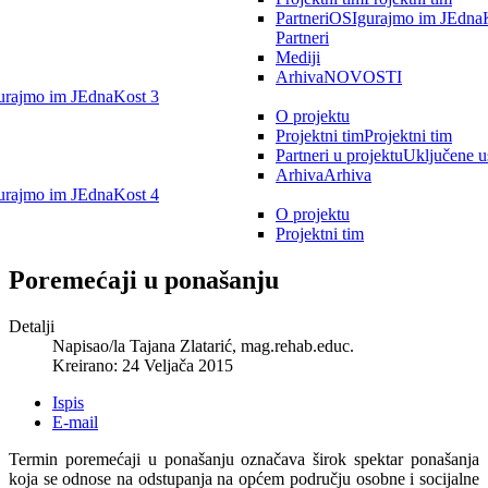
Partneri
OSIgurajmo im JEdnaK
Partneri
Mediji
Arhiva
NOVOSTI
rajmo im JEdnaKost 3
O projektu
Projektni tim
Projektni tim
Partneri u projektu
Uključene u
Arhiva
Arhiva
rajmo im JEdnaKost 4
O projektu
Projektni tim
Poremećaji u ponašanju
Detalji
Napisao/la
Tajana Zlatarić, mag.rehab.educ.
Kreirano: 24 Veljača 2015
Ispis
E-mail
Termin poremećaji u ponašanju označava širok spektar ponašanja
koja se odnose na odstupanja na općem području osobne i socijalne