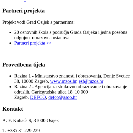
Partneri projekta
Projekt vodi Grad Osijek s partnerima:
20 osnovnih škola s područja Grada Osijeka i jedna posebna
odgojno–obrazovna ustanova
Partneri projekta >>
Provedbena tijela
Razina 1 - Ministarstvo znanosti i obrazovanja, Donje Svetice
38, 10000 Zagreb,
www.mzos.hr
,
esf@mzos.hr
Razina 2 - Agencija za strukovno obrazovanje i obrazovanje
odraslih,
Garićgradska ulica 18
, 10 000
Zagreb,
DEFCO
,
defco@asoo.hr
Kontakt
A: F. Kuhača 9, 31000 Osijek
T: +385 31 229 229