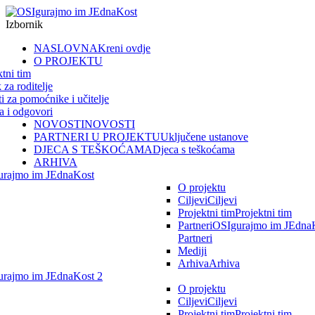
Izbornik
NASLOVNA
Kreni ovdje
O PROJEKTU
ktni tim
 za roditelje
ti za pomoćnike i učitelje
ja i odgovori
NOVOSTI
NOVOSTI
PARTNERI U PROJEKTU
Uključene ustanove
DJECA S TEŠKOĆAMA
Djeca s teškoćama
ARHIVA
urajmo im JEdnaKost
O projektu
Ciljevi
Ciljevi
Projektni tim
Projektni tim
Partneri
OSIgurajmo im JEdnaK
Partneri
Mediji
Arhiva
Arhiva
rajmo im JEdnaKost 2
O projektu
Ciljevi
Ciljevi
Projektni tim
Projektni tim