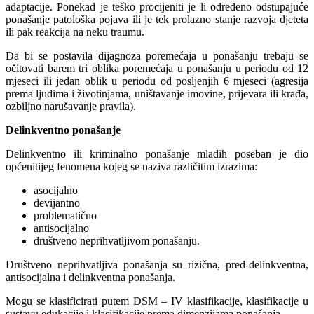
adaptacije. Ponekad je teško procijeniti je li određeno odstupajuće
ponašanje patološka pojava ili je tek prolazno stanje razvoja djeteta
ili pak reakcija na neku traumu.
Da bi se postavila dijagnoza poremećaja u ponašanju trebaju se
očitovati barem tri oblika poremećaja u ponašanju u periodu od 12
mjeseci ili jedan oblik u periodu od posljenjih 6 mjeseci (agresija
prema ljudima i životinjama, uništavanje imovine, prijevara ili krađa,
ozbiljno narušavanje pravila).
Delinkventno ponašanje
Delinkventno ili kriminalno ponašanje mladih poseban je dio
općenitijeg fenomena kojeg se naziva različitim izrazima:
asocijalno
devijantno
problematično
antisocijalno
društveno neprihvatljivom ponašanju.
Društveno neprihvatljiva ponašanja su rizična, pred-delinkventna,
antisocijalna i delinkventna ponašanja.
Mogu se klasificirati putem DSM – IV klasifikacije, klasifikacije u
sustavu edukacije i klasifikacije prema dimenzijama ponašanja.