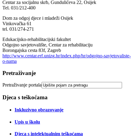
Centar za socijalnu skrb, Gundulićeva 22, Osijek
Tel. 031/212-400
Dom za odgoj djece i mladeži Osijek
Vinkovačka 61
tel. 031/274-271
Edukacijsko-rehabilitacijski fakultet
Odgojno savjetovalište, Centar za rehabilitaciju
Borongajska cesta 83f, Zagreb
http://www.centar.erf.unizg.hr/index.php/hr/odgojno-savjetovaliste-
o-nama
Pretraživanje
Pretraživanje portala
Djeca s teškoćama
Inkluzivno obrazovanje
Upis u školu
Djeca s intelektualnim teškoćama